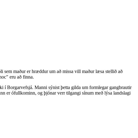
jóli sem maður er hræddur um að missa vill maður læsa stellið að
hoc" eru að finna.
kki í Borgarvefsjá. Manni sýnist þetta gilda um formlegar gangbrautir
inn er ófullkominn, og þjónar verr tilgangi sínum með lýsa landslagi