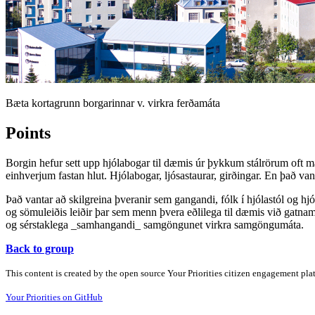
Bæta kortagrunn borgarinnar v. virkra ferðamáta
Points
Borgin hefur sett upp hjólabogar til dæmis úr þykkum stálrörum oft má
einhverjum fastan hlut. Hjólabogar, ljósastaurar, girðingar. En það v
Það vantar að skilgreina þveranir sem gangandi, fólk í hjólastól og hj
og sömuleiðis leiðir þar sem menn þvera eðlilega til dæmis við gatnamó
og sérstaklega _samhangandi_ samgöngunet virkra samgöngumáta.
Back to group
This content is created by the open source Your Priorities citizen engagement pl
Your Priorities on GitHub