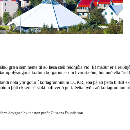
luð græn sem henta til að læsa stell reiðhjóla við. Ef maður er á reiðh
antar upplýsingar á kortum borgarinnar um hvar stæðin, hönnuð eða "ad-
ólandi nota yfir götur í kortagrunninum LUKR, eða þá að þetta birtist e
tum þótt ekkert sérstakt hafi verið gert. Þetta þýðir að kortagrunnunur
atform designed by the non profit Citizens Foundation