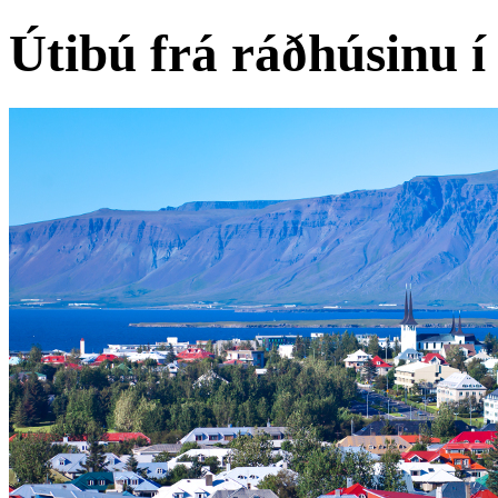
Útibú frá ráðhúsinu í