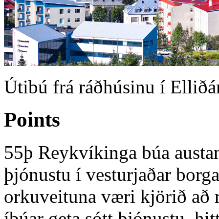
Útibú frá ráðhúsinu í Elliðá
Points
55þ Reykvíkinga búa austan
þjónustu í vesturjaðar borg
orkuveituna væri kjörið að 
íbúar geta sótt þjónustu, hit