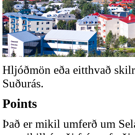
Hljóðmön eða eitthvað skilr
Suðurás.
Points
Það er mikil umferð um Selá