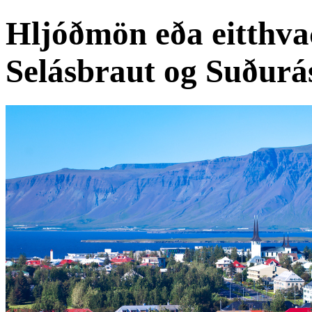
Hljóðmön eða eitthvað
Selásbraut og Suðurá