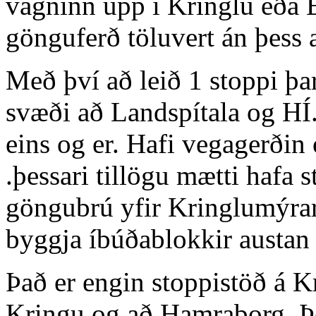
vagninn upp í Kringlu eða B
gönguferð töluvert án þess 
Með því að leið 1 stoppi þa
svæði að Landspítala og HÍ.
eins og er. Hafi vegagerðin 
.þessari tillögu mætti hafa s
göngubrú yfir Kringlumýrarb
byggja íbúðablokkir austan
Það er engin stoppistöð á K
Kringu og að Hamraborg. Þe