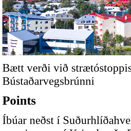
Bætt verði við strætóstoppi
Bústaðarvegsbrúnni
Points
Íbúar neðst í Suðurhlíðahve