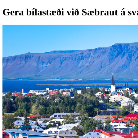
Gera bílastæði við Sæbraut á s