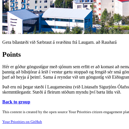
Gera bílastæði við Sæbraut á svæðinu frá Laugarn. að Rauðará
Points
Hér er góður göngustígur með sjónum sem erfitt er að komast að nema ke
þannig að bílstjórar á leið í vestur gætu stoppað og fengið sér smá gön
þarf að heyja á þeim!. Sama á reyndar við um göngustíg við Eiðisgra
Það eru nú þegar stæði í Laugarnesinu (við Listasafn Sigurjóns Ólafss
skemmtilegastir. Stæði á fleirum stöðum myndu því bæta litlu við.
Back to group
This content is created by the open source Your Priorities citizen engagement pl
Your Priorities on GitHub