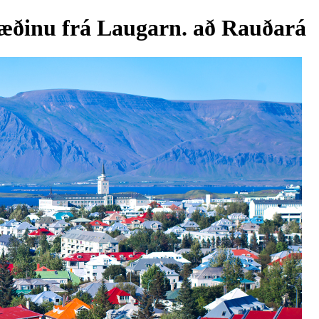
væðinu frá Laugarn. að Rauðará