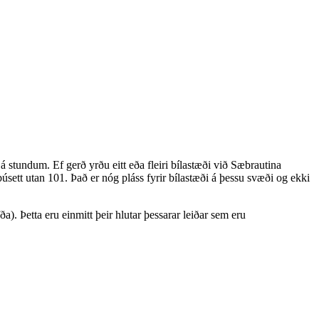
á stundum. Ef gerð yrðu eitt eða fleiri bílastæði við Sæbrautina
búsett utan 101. Það er nóg pláss fyrir bílastæði á þessu svæði og ekki
. Þetta eru einmitt þeir hlutar þessarar leiðar sem eru