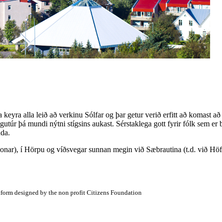
yra alla leið að verkinu Sólfar og þar getur verið erfitt að komast að 
gutúr þá mundi nýtni stígsins aukast. Sérstaklega gott fyrir fólk sem er 
nda.
onar), í Hörpu og víðsvegar sunnan megin við Sæbrautina (t.d. við Höfða)
atform designed by the non profit Citizens Foundation