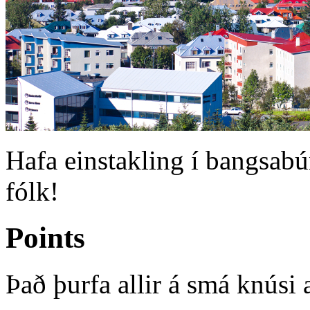
Hafa einstakling í bangsab
fólk!
Points
Það þurfa allir á smá knúsi