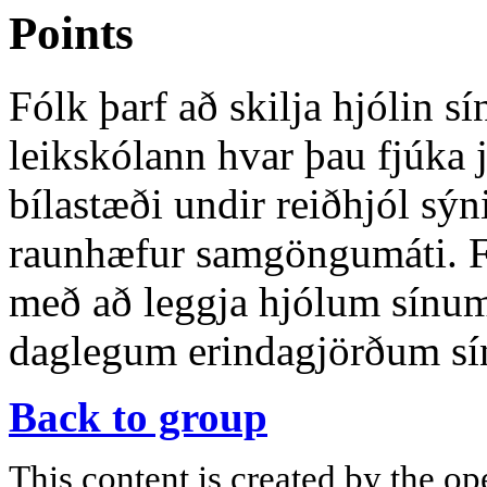
Points
Fólk þarf að skilja hjólin sín
leikskólann hvar þau fjúka 
bílastæði undir reiðhjól sýni
raunhæfur samgöngumáti. F
með að leggja hjólum sínum
daglegum erindagjörðum s
Back to group
This content is created by the op