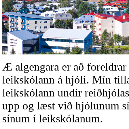
Æ algengara er að foreldrar
leikskólann á hjóli. Mín till
leikskólann undir reiðhjólas
upp og læst við hjólunum s
sínum í leikskólanum.