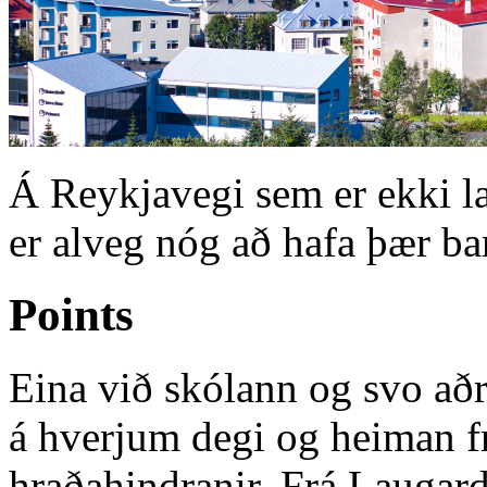
Á Reykjavegi sem er ekki la
er alveg nóg að hafa þær ba
Points
Eina við skólann og svo aðra
á hverjum degi og heiman fr
hraðahindranir. Frá Laugard