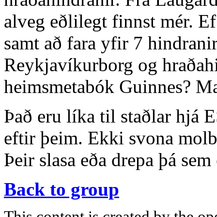
alveg eðlilegt finnst mér. Ef
samt að fara yfir 7 hindrani
Reykjavíkurborg og hraðahin
heimsmetabók Guinnes? Mað
Það eru líka til staðlar hj
eftir þeim. Ekki svona mol
Þeir slasa eða drepa þá sem 
Back to group
This content is created by the op