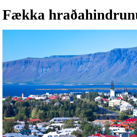
Fækka hraðahindru