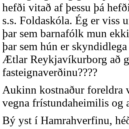
hefði vitað af þessu þá hefð
s.s. Foldaskóla. Ég er viss 
þar sem barnafólk mun ekki
þar sem hún er skyndidlega 
Ætlar Reykjavíkurborg að g
fasteignaverðinu????
Aukinn kostnaður foreldra v
vegna frístundaheimilis og 
Bý yst í Hamrahverfinu, hé