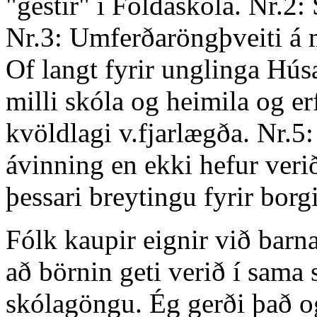
"gestir" í Foldaskóla. Nr.2:
Nr.3: Umferðaröngþveiti á 
Of langt fyrir unglinga Hú
milli skóla og heimila og erf
kvöldlagi v.fjarlægða. Nr.5:
ávinning en ekki hefur veri
þessari breytingu fyrir borg
Fólk kaupir eignir við barn
að börnin geti verið í sama 
skólagöngu. Ég gerði það o