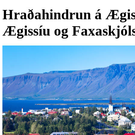
Hraðahindrun á Ægis
Ægissíu og Faxaskjól