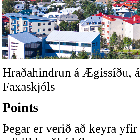
Hraðahindrun á Ægissíðu, 
Faxaskjóls
Points
Þegar er verið að keyra yfir