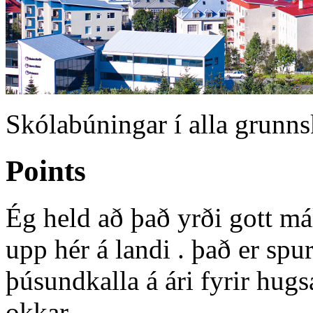
Skólabúningar í alla grunns
Points
Ég held að það yrði gott má
upp hér á landi . það er sp
þúsundkalla á ári fyrir hug
okkar.