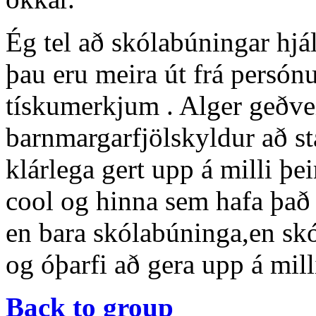
Ég tel að skólabúningar hjálp
þau eru meira út frá persó
tískumerkjum . Alger geðveik
barnmargarfjölskyldur að st
klárlega gert upp á milli þe
cool og hinna sem hafa það 
en bara skólabúninga,en skó
og óþarfi að gera upp á mil
Back to group