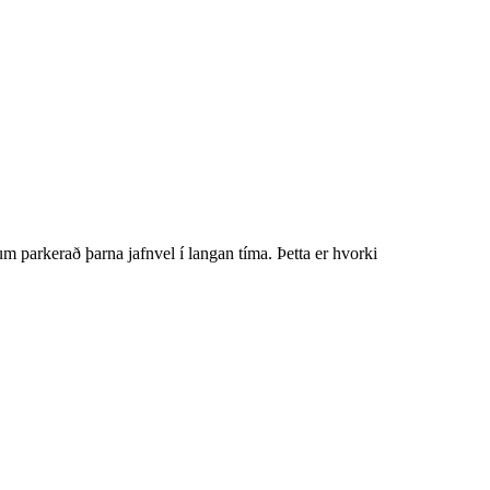
um parkerað þarna jafnvel í langan tíma. Þetta er hvorki