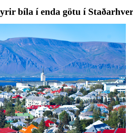
rir bíla í enda götu í Staðarhver