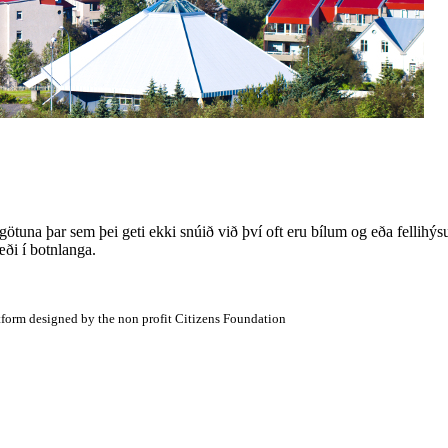
 götuna þar sem þei geti ekki snúið við því oft eru bílum og eða fellihýs
æði í botnlanga.
atform designed by the non profit Citizens Foundation