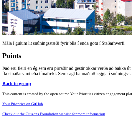
Mála í gulum lit snúningsstæði fyrir bíla í enda götu í Staðarhverfi.
Points
Það eru fleiri en ég sem eru pirraðir að gestir okkar verða að bakka út
´kostnaðarsamt eða tímafrekt. Sem sagt bannað að leggja í snúningsst
Back to group
This content is created by the open source Your Priorities citizen engagement pl
Your Priorities on GitHub
Check out the Citizens Foundation website for more information