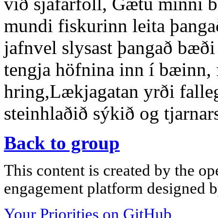
við sjáfarföll, Gætu minni b
mundi fiskurinn leita þang
jafnvel slysast þangað bæði
tengja höfnina inn í bæinn, f
hring,Lækjagatan yrði fal
steinhlaðið sýkið og tjarnar
Back to group
This content is created by the op
engagement platform designed by
Your Priorities on GitHub