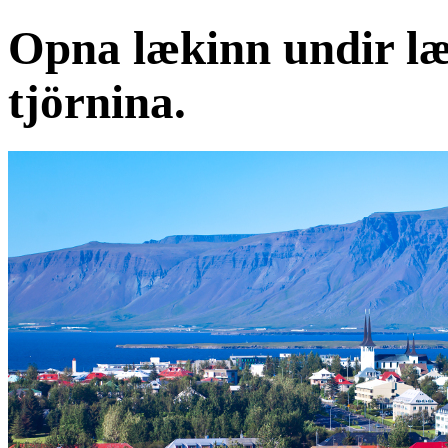
Opna lækinn undir l
tjörnina.