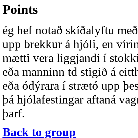
Points
ég hef notað skíðalyftu með
upp brekkur á hjóli, en vír
mætti vera liggjandi í stokk
eða manninn td stigið á eitth
eða ódýrara í strætó upp þes
þá hjólafestingar aftaná va
þarf.
Back to group