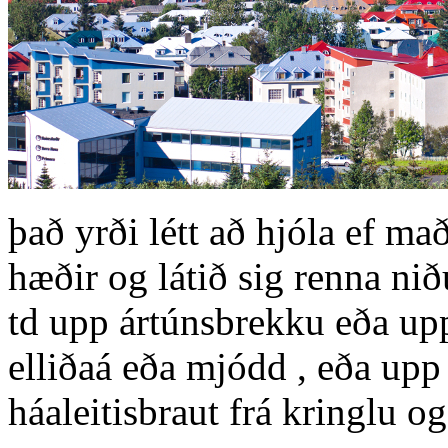
það yrði létt að hjóla ef mað
hæðir og látið sig renna nið
td upp ártúnsbrekku eða upp
elliðaá eða mjódd , eða upp
háaleitisbraut frá kringlu o