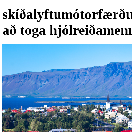
skíðalyftumótorfærður
að toga hjólreiðamen