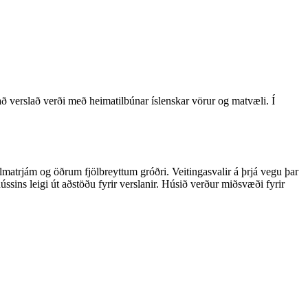
 að verslað verði með heimatilbúnar íslenskar vörur og matvæli. Í
álmatrjám og öðrum fjölbreyttum gróðri. Veitingasvalir á þrjá vegu þar
sins leigi út aðstöðu fyrir verslanir. Húsið verður miðsvæði fyrir