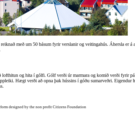
 er reiknað með um 50 básum fyrir verslanir og veitingahús. Áhersla er á
.
lofthitun og hita í gólfi. Gólf verði úr marmara og komið verði fyrir p
pleiki. Hægt verði að opna þak hússins í góðu sumarveðri. Eigendur hús
s.
atform designed by the non profit Citizens Foundation