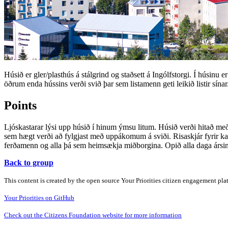
Húsið er gler/plasthús á stálgrind og staðsett á Ingólfstorgi. Í húsinu
öðrum enda hússins verði svið þar sem listamenn geti leikið listir sínar
Points
Ljóskastarar lýsi upp húsið í hinum ýmsu litum. Húsið verði hitað með 
sem hægt verði að fylgjast með uppákomum á sviði. Risaskjár fyrir kap
ferðamenn og alla þá sem heimsækja miðborgina. Opið alla daga ársin
Back to group
This content is created by the open source Your Priorities citizen engagement pl
Your Priorities on GitHub
Check out the Citizens Foundation website for more information