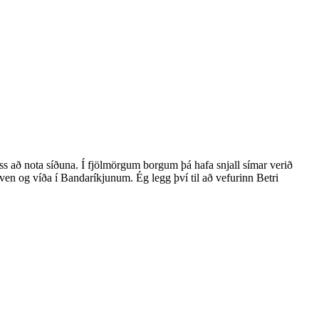
ess að nota síðuna. Í fjölmörgum borgum þá hafa snjall símar verið
ven og víða í Bandaríkjunum. Ég legg því til að vefurinn Betri