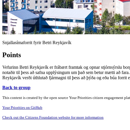
Snjallasímaforrit fyrir Betri Reykjavík
Points
Vefurinn Betri Reykjavík er frábært framtak og opnar stjórnsýrslu borg
notaðir til þess að safna upplýsingum um það sem betur mætti að fara.
Reykjavík verði úthlutað fjármagni til þess að þýða og eða búa forrit 
Back to group
This content is created by the open source Your Priorities citizen engagement pl
Your Priorities on GitHub
Check out the Citizens Foundation website for more information