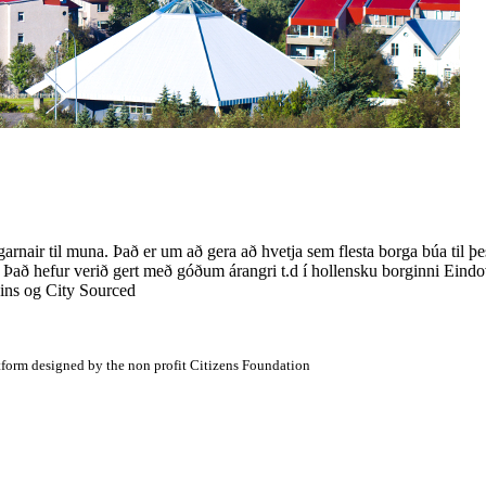
arnair til muna. Það er um að gera að hvetja sem flesta borga búa til þ
 Það hefur verið gert með góðum árangri t.d í hollensku borginni Eindo
eins og City Sourced
atform designed by the non profit Citizens Foundation