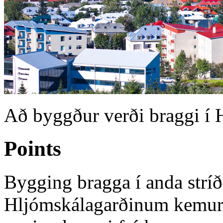
Að byggður verði braggi í
Points
Bygging bragga í anda stríð
Hljómskálagarðinum kemur m