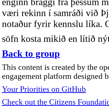
enginn braggi frá þessum me
væri rekinn í samráði við Þ
notaður fyrir kennslu líka. 
söfn kosta mikið en lítið ný
Back to group
This content is created by the op
engagement platform designed by
Your Priorities on GitHub
Check out the Citizens Foundati