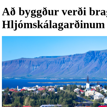
Að byggður verði brag
Hljómskálagarðinum